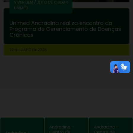
VIVER BEM / JEITO DE CUIDAR
UNIMED
Unimed Andradina realiza encontro do
Programa de Gerenciamento de Doenças
Crônicas
22 de
JULHO
de 2026
Andradina -
Andradina -
Centro de
Centro de