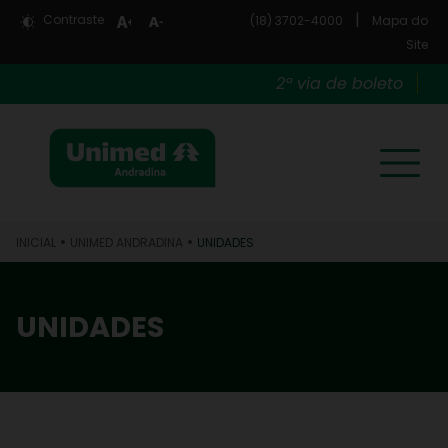
|
Contraste
(18) 3702-4000
Mapa do
Site
2ª via de boleto
•
•
INICIAL
UNIMED ANDRADINA
UNIDADES
UNIDADES