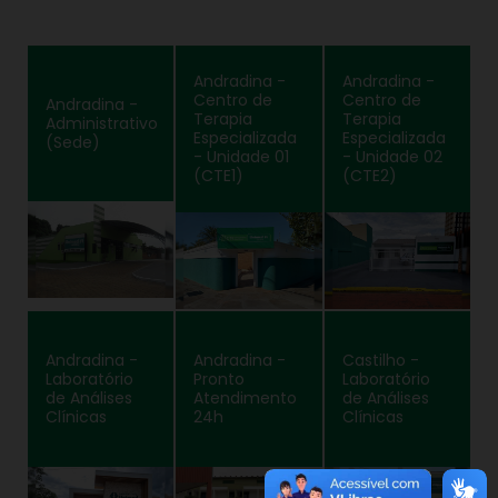
Andradina -
Andradina -
Centro de
Centro de
Andradina -
Terapia
Terapia
Administrativo
Especializada
Especializada
(Sede)
- Unidade 01
- Unidade 02
(CTE1)
(CTE2)
Andradina -
Andradina -
Castilho -
Laboratório
Pronto
Laboratório
de Análises
Atendimento
de Análises
Clínicas
24h
Clínicas