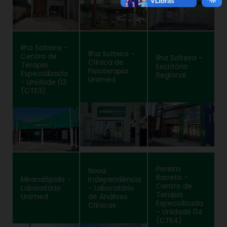
Ilha Solteira -
Ilha Solteira -
Centro de
Ilha Solteira -
Clínica de
Terapia
Escritório
Fisioterapia
Especializada
Regional
Unimed
- Unidade 03
(CTE3)
Pereira
Nova
Barreto -
Mirandópolis -
Independência
Centro de
Laboratório
- Laboratório
Terapia
Unimed
de Análises
Especializada
Clínicas
- Unidade 04
(CTE4)