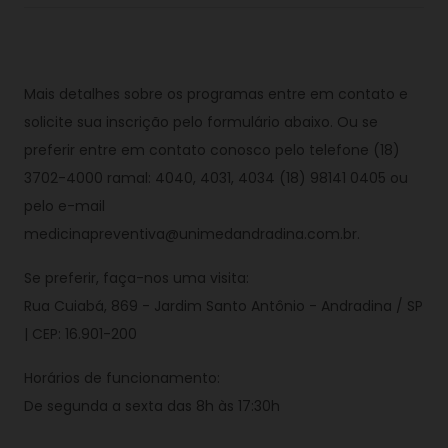
Mais detalhes sobre os programas entre em contato e
solicite sua inscrição pelo formulário abaixo. Ou se
preferir entre em contato conosco pelo telefone (18)
3702-4000 ramal: 4040, 4031, 4034 (18) 98141 0405 ou
pelo e-mail
medicinapreventiva@unimedandradina.com.br
.
Se preferir, faça-nos uma visita:
Rua Cuiabá, 869 - Jardim Santo Antônio - Andradina / SP
| CEP: 16.901-200
Horários de funcionamento:
De segunda a sexta das 8h às 17:30h